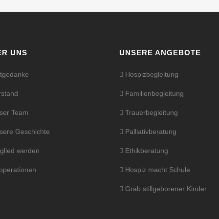
ER UNS
UNSERE ANGEBOTE
tgedanke
Hospizbegleitung
stand
Familienbegleitung
ser Team
Trauerbegleitung
ere Geschichte
Palliativberatung
glied werden
Ethikberatung
perationen
Hospiz macht Schule
Grab stillgeborener Kinder