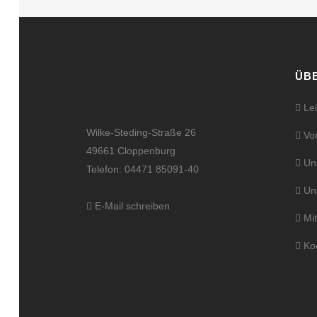
ÜB
Lei
Wilke-Steding-Straße 26
Vor
49661 Cloppenburg
Un
Telefon: 04471 85091-40
Uns
E-Mail schreiben
Mit
Koo