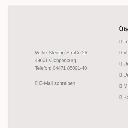
Üb
Le
Wilke-Steding-Straße 26
Vo
49661 Cloppenburg
Un
Telefon: 04471 85091-40
Un
E-Mail schreiben
Mi
Ko