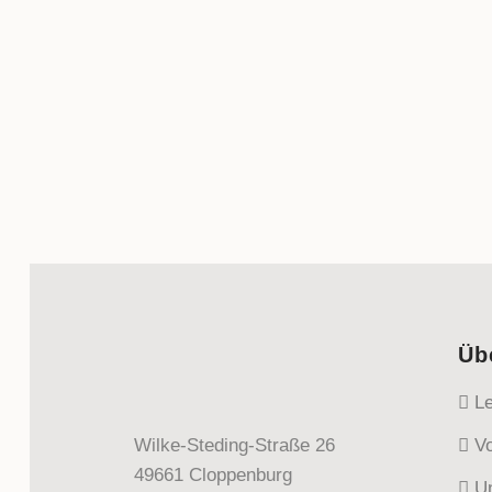
Üb
Le
Wilke-Steding-Straße 26
Vo
49661 Cloppenburg
Un