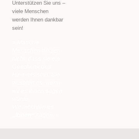
Unterstützen Sie uns –
viele Menschen
werden Ihnen dankbar
sein!
» Manche
Menschen wissen
nicht, dass sie ein
Geschenk des
Himmels sind. Sie
wüssten es, wenn
wir es ihnen sagen
würde.
Wir möchten es
„Ihnen“
sagen. «