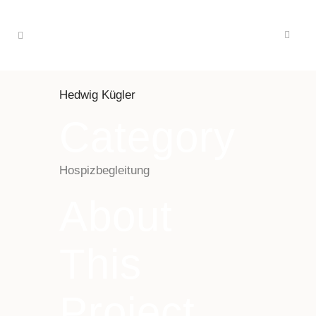
Hedwig Kügler
Category
Hospizbegleitung
About
This
Project